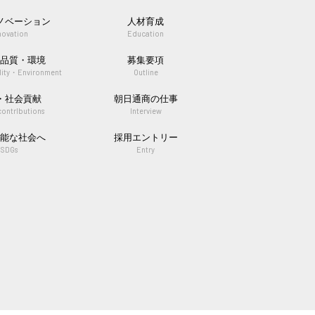
ノベーション
人材育成
novation
Education
・品質・環境
募集要項
lity・Environment
Outline
R・社会貢献
朝日通商の仕事
contrlbutions
Interview
可能な社会へ
採用エントリー
SDGs
Entry