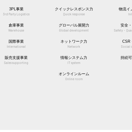
3PL事業
クイックレスポンス力
物流イ
3rd Party Logistics
Quick response
In
倉庫事業
グローバル展開力
安全
Warehouse
Global development
Safety・Qua
国際事業
ネットワーク力
CS
International
Network
Social 
販売支援事業
情報システム力
持続
Sales supporting
IT system
オンラインルーム
Online room