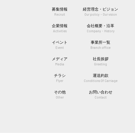
募集情報
経営理念・ビジョン
Recruit
Our policy・Our vision
企業情報
会社概要・沿革
Activities
Company・History
イベント
事業所一覧
Event
Branch office
メディア
社長挨拶
Media
Greeting
チラシ
運送約款
Flyer
Conditions Of Carriage
その他
お問い合わせ
Other
Contact